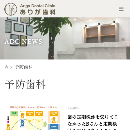
コ
ン
テ
ン
ADC NEWS
ツ
へ
ス
キ
ッ
予防歯科
プ
予防歯科
予防歯科
歯の定期検診を受けてこ
なかったBさんと定期検