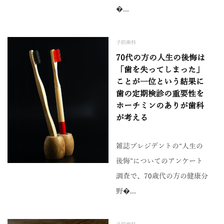
�...
予防歯科
70代の方の人生の後悔は
「歯を失ってしまった」
ことが一位という結果に
歯の定期検診の重要性を
ホーチミンのありが歯科
が考える
雑誌プレジデントの“人生の
後悔”についてのアンケート
調査で、70歳代の方の健康分
野�...