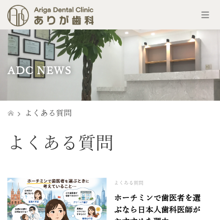
コ
ン
テ
ン
ADC NEWS
ツ
へ
ス
キ
ッ
よくある質問
プ
よくある質問
よくある質問
ホーチミンで歯医者を選
ぶなら日本人歯科医師が