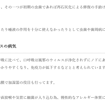
り、その一つが初期の虫歯であれば再石灰化による修復の手助
したり唾液の作用を十分に使えなかったりとして虫歯や歯周病
ルスの病気
吸に比べて、口呼吸は風邪のウィルスが浄化されずにノドにあ
かかりやすくなり、免疫力が低下するなどとと考えられていま
粘膜で加湿器の役目も行ってます。
で直接喉や気管に細菌が入り込む為、慢性的なアレルギー体質