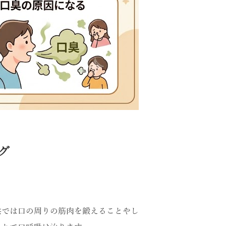
グ
供では口の周りの筋肉を鍛えることやし