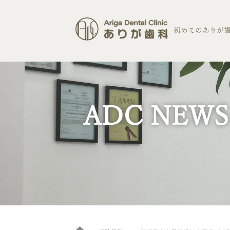
コ
ン
テ
初めてのありが
ン
ツ
へ
ス
キ
ッ
プ
ADC NEWS
Home