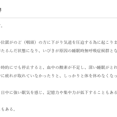
群
す。
の位置がのど（咽頭）の方に下がり気道を圧迫する為に起こり
がたるんだ状態になり、いびきが原因の睡眠時無呼吸症候群と
一時的にでも停止すると、血中の酸素が不足し、深い睡眠がと
時に疲れが取れていなかったりと、しっかりと体を休めなくな
、日中に強い眠気を感じ、記憶力や集中力が低下することもあ
スもある。