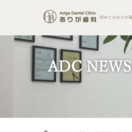
コ
ン
テ
初めてのありが
ン
ツ
へ
ス
キ
ッ
プ
ADC NEWS
Home