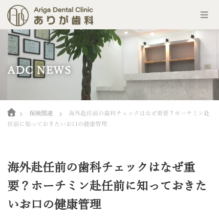
コ
ン
テ
ン
ADC NEWS
ツ
へ
ス
キ
Home
ッ
保険関連
海外赴任前の歯科チェックはなぜ重要？ホーチミン赴
プ
任前に知っておきたいお口の健康管理
海外赴任前の歯科チェックはなぜ重
要？ホーチミン赴任前に知っておきた
いお口の健康管理