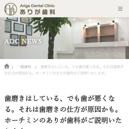
コ
ン
テ
ン
ADC NEWS
ツ
へ
ス
キ
Home
ッ
一般歯科
歯磨きはしている、でも歯が悪くなる。それは歯磨き
プ
の仕方が原因かも。ホーチミンのありが歯科がご説明いたします。
歯磨きはしている、でも歯が悪くな
る。それは歯磨きの仕方が原因かも。
ホーチミンのありが歯科がご説明いた