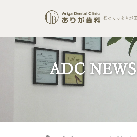
コ
ン
テ
初めてのありが
ン
ツ
へ
ス
キ
ッ
プ
ADC NEWS
Home