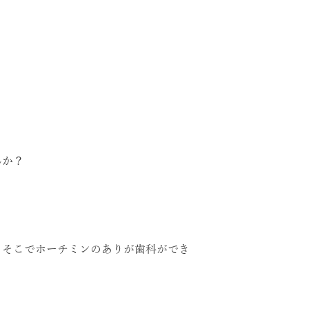
んか？
？そこでホーチミンのありが歯科ができ
。