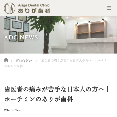
コ
ン
テ
ン
ADC NEWS
ツ
へ
ス
キ
Home
ッ
What’s New
歯医者の痛みが苦手な日本人の方へ｜ホーチミン
プ
のありが歯科
歯医者の痛みが苦手な日本人の方へ｜
ホーチミンのありが歯科
What’s New