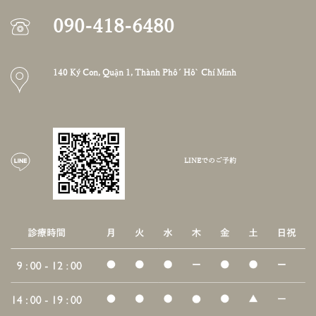
090-418-6480
140 Ký Con, Quận 1, Thành Phố Hồ Chí Minh
LINEでのご予約