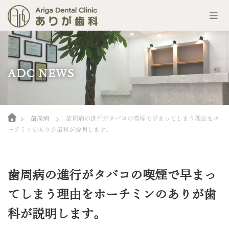
コ
ン
テ
ン
ADC NEWS
ツ
へ
ス
キ
Home
ッ
歯周病
歯周病の進行がタバコの喫煙で早まってしまう理由をホ
プ
ーチミンのありが歯科が説明します。
歯周病の進行がタバコの喫煙で早まっ
てしまう理由をホーチミンのありが歯
科が説明します。