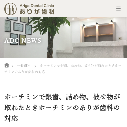
コ
ン
テ
ン
ADC NEWS
ツ
へ
ス
キ
Home
ッ
一般歯科
ホーチミンで銀歯、詰め物、被せ物が取れたときホー
プ
チミンのありが歯科の対応
ホーチミンで銀歯、詰め物、被せ物が
取れたときホーチミンのありが歯科の
対応