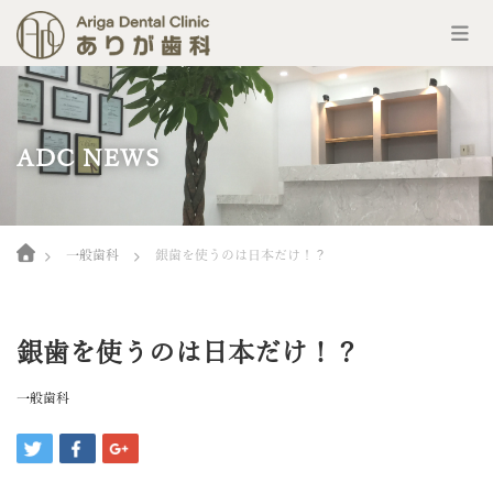
コ
ン
テ
ン
ADC NEWS
ツ
へ
ス
キ
Home
ッ
一般歯科
銀歯を使うのは日本だけ！？
プ
銀歯を使うのは日本だけ！？
一般歯科