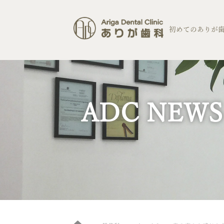
コ
ン
テ
初めてのありが
ン
ツ
へ
ス
キ
ッ
プ
ADC NEWS
Home