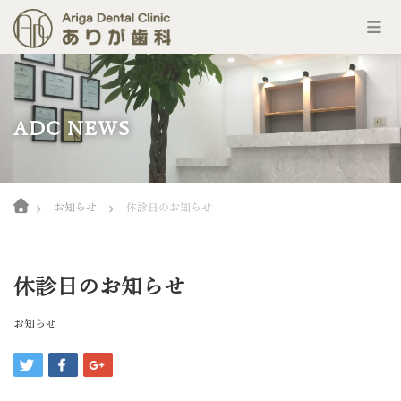
コ
ン
テ
ン
ADC NEWS
ツ
へ
ス
キ
Home
ッ
お知らせ
休診日のお知らせ
プ
休診日のお知らせ
お知らせ