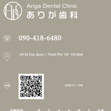
090-418-6480
140 Ký Con, Quận 1, Thành Phố Hồ Chí Minh
LINEでのご予約