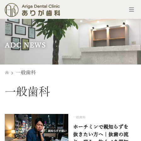
コ
ン
テ
ン
ADC NEWS
ツ
へ
ス
キ
ッ
一般歯科
プ
一般歯科
一般歯科
ホーチミンで親知らずを
抜きたい方へ｜抜歯の流